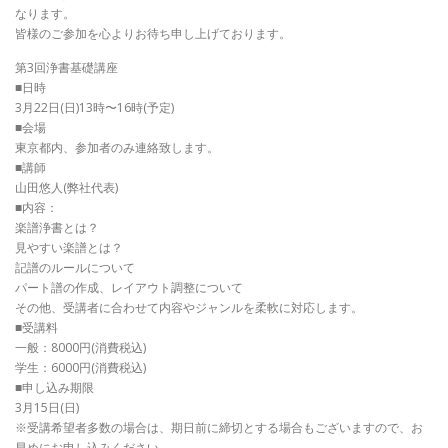
なります。
皆様のご参加を心よりお待ち申し上げております。
第3回浄書基礎講座
■日時
3月22日(日)13時〜16時(予定)
■会場
東京都内、参加者のみ連絡致します。
■講師
山田悠人(弊社代表)
■内容：
楽譜浄書とは？
見やすい楽譜とは？
記譜のルールについて
パート譜の作成、レイアウト調整について
その他、受講者に合わせて内容やジャンルを柔軟に対応します。
■受講料
一般：8000円(消費税込)
学生：6000円(消費税込)
■申し込み期限
3月15日(日)
※受講希望者多数の場合は、期日前に締切とする場合もございますので、お
早めにお申し込みください。