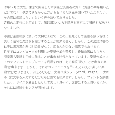
昨年12月に大阪、東京で開催した本講座は受講者の方々に好評の声を頂いた
だけでなく、参加できなかった方からも『また講座を開いていただきたい、
その際は受講したい』という声を頂いておりました。
皆様のご期待にお応えして、第3回目となる本講座を東京にて開催する運びと
なりました。
浄書は楽譜出版に於いて大切な工程で、この工程無くして楽譜を扱う皆様に
美しく便利な楽譜をお届けすることが出来ません。しかし、この楽譜浄書の
仕事は裏方業が為に馴染みがなく、知る人が少ない職業でもあります。
近年ではコンピュータを利用した楽譜作成が普及し、作編曲家はもちろん、
演奏家も楽譜を手軽に作ることが出来る時代となっています。楽譜作成ソフ
トのデフォルトテンプレートを利用すれば、ある程度”読むことが出来る楽
譜”は出来ます。しかし、それがコンピュータを用いたといえど”美しい楽
譜”にはなりません。例えるならば、文書作成ソフト(Word、Pages、一太郎
等…)に文字を入力するだけならば誰でも出来ます。しかし、フォントを調整
したり、サイズを変更したりして美しく見やすい文書にすると思いますが、
それには経験やセンスが問われます。