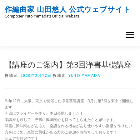
コ
作編曲家 山田悠人 公式ウェブサイト
ン
テ
Composer Yuto Yamada’s Official Website
ン
ツ
へ
メニュー
ス
キ
ッ
HOME
PROFILE
WORKS
ENGRAVING
プ
【講座のご案内】第3回浄書基礎講座
投稿日:
2020年2月12日
投稿者:
YUTO YAMADA
COMMISSION
PROJECT PROPOSALS
BLOG
昨年12月に大阪、東京で開催した浄書基礎講座、3月に第3回を東京で開催し
MATERIALS
SNS
SCHEDULES
CONTACT
ます！
今回はフライヤーを作り、本日公開しました！
本講座を通じて、浄書に興味関心を持ってもらえたらと思います。
浄書に興味関心がある方、楽譜を作る機会があり使いやすい楽譜を作りたい
LINKS
SITEMAP
方をはじめ、楽譜に興味がある方のご参加をお待ちしております！
シェア大歓迎です！