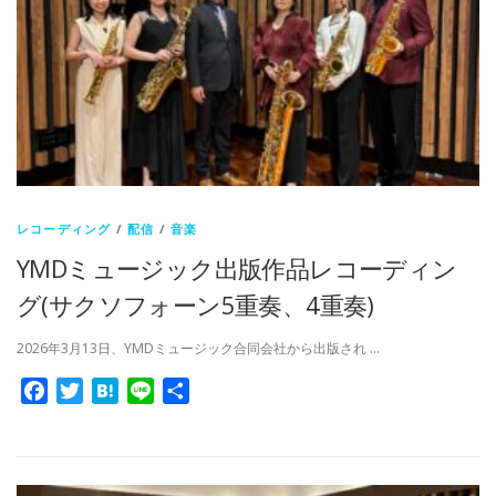
レコーディング
/
配信
/
音楽
YMDミュージック出版作品レコーディン
グ(サクソフォーン5重奏、4重奏)
2026年3月13日、YMDミュージック合同会社から出版され …
Facebook
Twitter
Hatena
Line
共
有