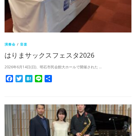
演奏会
/
音楽
はりまサックスフェスタ2026
2026年6月14日(日)、明石市民会館大ホールで開催された …
Facebook
Twitter
Hatena
Line
共
有