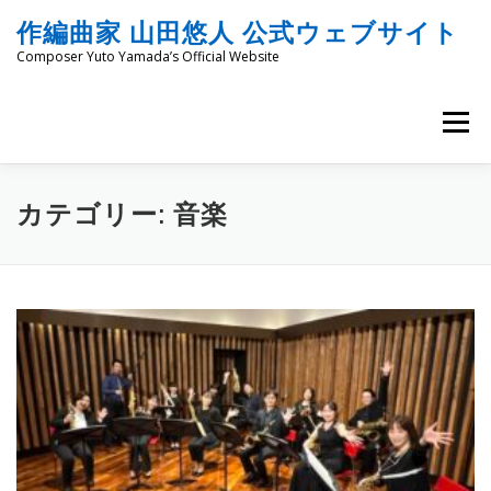
コ
作編曲家 山田悠人 公式ウェブサイト
ン
テ
Composer Yuto Yamada’s Official Website
ン
ツ
へ
メニュー
ス
キ
ッ
HOME
PROFILE
WORKS
ENGRAVING
プ
カテゴリー:
音楽
COMMISSION
PROJECT PROPOSALS
BLOG
MATERIALS
SNS
SCHEDULES
CONTACT
LINKS
SITEMAP