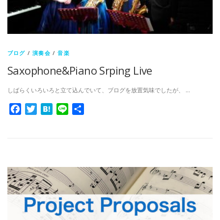
ブログ
/
演奏会
/
音楽
Saxophone&Piano Srping Live
しばらくいろいろと立て込んでいて、ブログを放置気味でしたが、 …
Facebook
Twitter
Hatena
Line
共
有