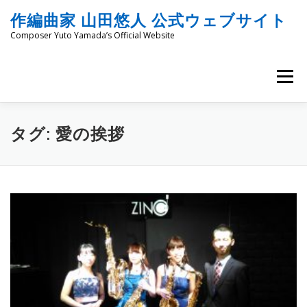
コ
作編曲家 山田悠人 公式ウェブサイト
ン
テ
Composer Yuto Yamada’s Official Website
ン
ツ
へ
メニュー
ス
キ
ッ
HOME
PROFILE
WORKS
ENGRAVING
プ
タグ:
愛の挨拶
COMMISSION
PROJECT PROPOSALS
BLOG
MATERIALS
SNS
SCHEDULES
CONTACT
LINKS
SITEMAP