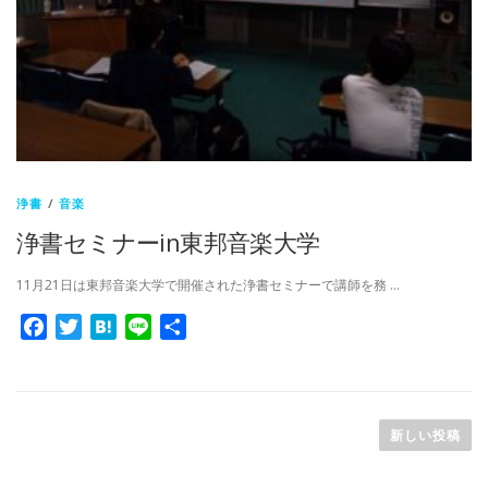
浄書
/
音楽
浄書セミナーin東邦音楽大学
11月21日は東邦音楽大学で開催された浄書セミナーで講師を務 …
Facebook
Twitter
Hatena
Line
共
有
投
稿
新しい投稿
ナ