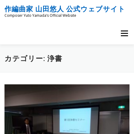
コ
作編曲家 山田悠人 公式ウェブサイト
ン
テ
Composer Yuto Yamada’s Official Website
ン
ツ
へ
メニュー
ス
キ
ッ
HOME
PROFILE
WORKS
ENGRAVING
プ
カテゴリー:
浄書
COMMISSION
PROJECT PROPOSALS
BLOG
MATERIALS
SNS
SCHEDULES
CONTACT
LINKS
SITEMAP