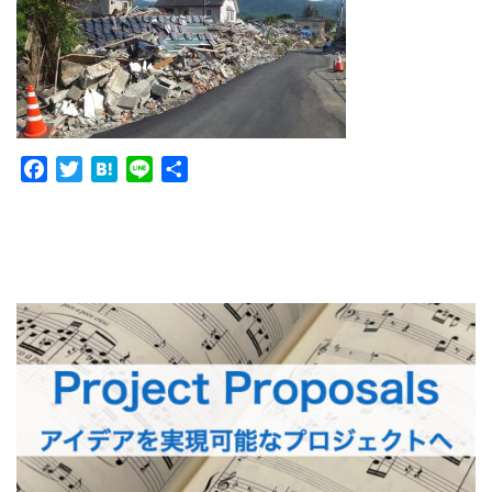
Facebook
Twitter
Hatena
Line
共
有