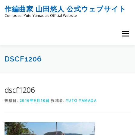
コ
作編曲家 山田悠人 公式ウェブサイト
ン
テ
Composer Yuto Yamada’s Official Website
ン
ツ
へ
メニュー
ス
キ
ッ
HOME
PROFILE
WORKS
ENGRAVING
プ
DSCF1206
COMMISSION
PROJECT PROPOSALS
BLOG
dscf1206
投稿日:
2016年9月10日
投稿者:
YUTO YAMADA
MATERIALS
SNS
SCHEDULES
CONTACT
LINKS
SITEMAP