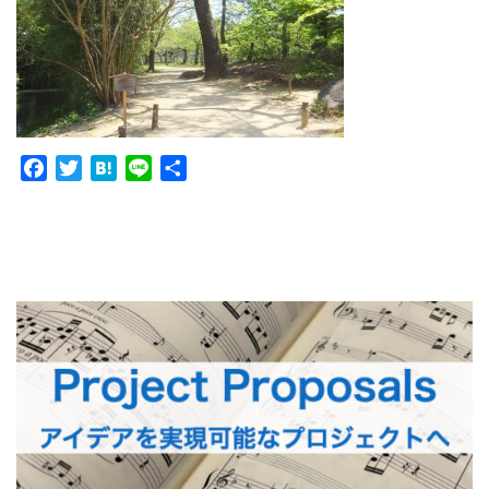
Facebook
Twitter
Hatena
Line
共
有