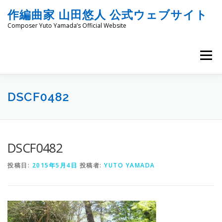
コ
作編曲家 山田悠人 公式ウェブサイト
ン
テ
Composer Yuto Yamada’s Official Website
ン
ツ
へ
メニュー
ス
キ
ッ
HOME
PROFILE
WORKS
ENGRAVING
プ
DSCF0482
COMMISSION
PROJECT PROPOSALS
BLOG
DSCF0482
投稿日:
2015年5月4日
投稿者:
YUTO YAMADA
MATERIALS
SNS
SCHEDULES
CONTACT
LINKS
SITEMAP