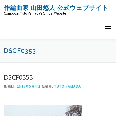
コ
作編曲家 山田悠人 公式ウェブサイト
ン
テ
Composer Yuto Yamada’s Official Website
ン
ツ
へ
メニュー
ス
キ
ッ
HOME
PROFILE
WORKS
ENGRAVING
プ
DSCF0353
COMMISSION
PROJECT PROPOSALS
BLOG
DSCF0353
投稿日:
2015年5月4日
投稿者:
YUTO YAMADA
MATERIALS
SNS
SCHEDULES
CONTACT
LINKS
SITEMAP