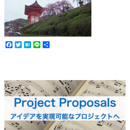
Facebook
Twitter
Hatena
Line
共
有