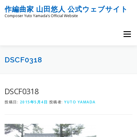
コ
作編曲家 山田悠人 公式ウェブサイト
ン
テ
Composer Yuto Yamada’s Official Website
ン
ツ
へ
メニュー
ス
キ
ッ
HOME
PROFILE
WORKS
ENGRAVING
プ
DSCF0318
COMMISSION
PROJECT PROPOSALS
BLOG
DSCF0318
投稿日:
2015年5月4日
投稿者:
YUTO YAMADA
MATERIALS
SNS
SCHEDULES
CONTACT
LINKS
SITEMAP