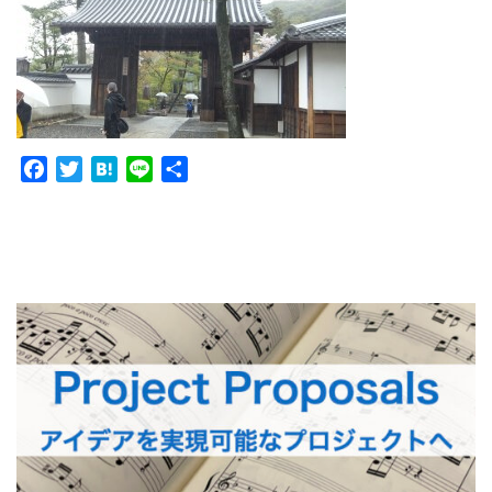
Facebook
Twitter
Hatena
Line
共
有