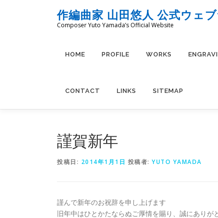
コ
作編曲家 山田悠人 公式ウェ
ン
Composer Yuto Yamada’s Official Website
テ
ン
ツ
HOME
PROFILE
WORKS
ENGRAV
へ
ス
キ
CONTACT
LINKS
SITEMAP
ッ
プ
謹賀新年
投稿日:
2014年1月1日
投稿者:
YUTO YAMADA
謹んで新年のお祝辞を申し上げます
旧年中はひとかたならぬご厚情を賜り、誠にありが