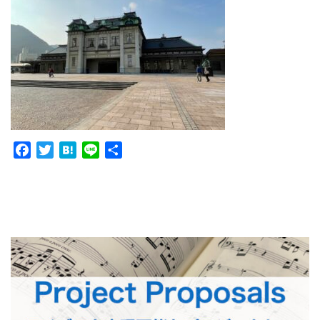
Facebook
Twitter
Hatena
Line
共
有