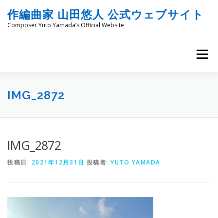
コ
作編曲家 山田悠人 公式ウェブサイト
ン
テ
Composer Yuto Yamada’s Official Website
ン
ツ
へ
メニュー
ス
キ
ッ
HOME
PROFILE
WORKS
ENGRAVING
プ
IMG_2872
COMMISSION
PROJECT PROPOSALS
BLOG
IMG_2872
投稿日:
2021年12月31日
投稿者:
YUTO YAMADA
MATERIALS
SNS
SCHEDULES
CONTACT
LINKS
SITEMAP