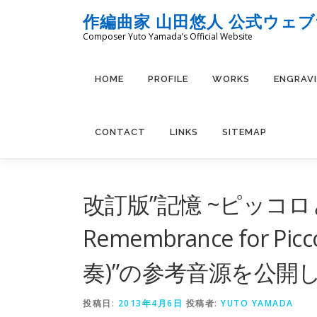
コ
作編曲家 山田悠人 公式ウェ
ン
Composer Yuto Yamada’s Official Website
テ
ン
ツ
HOME
PROFILE
WORKS
ENGRAV
へ
ス
キ
CONTACT
LINKS
SITEMAP
ッ
プ
改訂版”記憶 ~ピッコ
Remembrance for Pic
奏)”の参考音源を公開
投稿日:
2013年4月6日
投稿者:
YUTO YAMADA