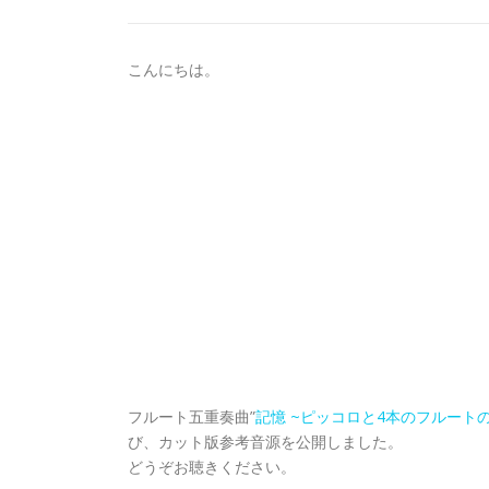
こんにちは。
フルート五重奏曲”
記憶 ~ピッコロと4本のフルートのための/A 
び、カット版参考音源を公開しました。
どうぞお聴きください。