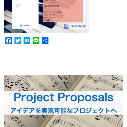
Facebook
Twitter
Hatena
Line
共
有