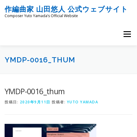
コ
作編曲家 山田悠人 公式ウェブサイト
ン
テ
Composer Yuto Yamada’s Official Website
ン
ツ
へ
メニュー
ス
キ
ッ
HOME
PROFILE
WORKS
ENGRAVING
プ
YMDP-0016_THUM
COMMISSION
PROJECT PROPOSALS
BLOG
YMDP-0016_thum
投稿日:
2020年9月11日
投稿者:
YUTO YAMADA
MATERIALS
SNS
SCHEDULES
CONTACT
LINKS
SITEMAP