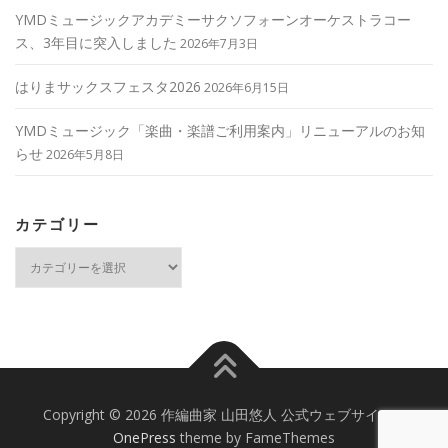
YMDミュージックアカデミーサクソフォーンオーケストラコー
ス、3年目に突入しました
2026年7月3日
はりまサックスフェスタ2026
2026年6月15日
YMDミュージック「楽曲・楽譜ご利用案内」リニューアルのお知
らせ
2026年5月8日
カテゴリー
カ
テ
ゴ
リ
ー
Copyright © 2026 作編曲家 山田悠人 公式ウェブサイト
–
OnePress
theme by FameThemes