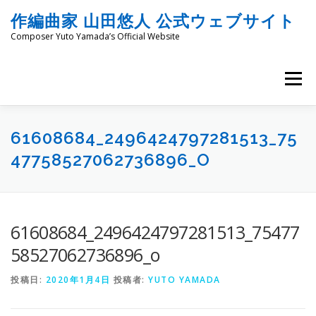
コ
作編曲家 山田悠人 公式ウェブサイト
ン
テ
Composer Yuto Yamada’s Official Website
ン
ツ
へ
メニュー
ス
キ
ッ
HOME
PROFILE
WORKS
ENGRAVING
プ
61608684_2496424797281513_75
47758527062736896_O
COMMISSION
PROJECT PROPOSALS
BLOG
61608684_2496424797281513_75477
MATERIALS
SNS
SCHEDULES
CONTACT
58527062736896_o
投稿日:
2020年1月4日
投稿者:
YUTO YAMADA
LINKS
SITEMAP