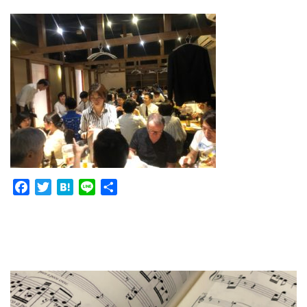
Facebook
Twitter
Hatena
Line
共
有