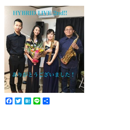
Facebook
Twitter
Hatena
Line
共
有