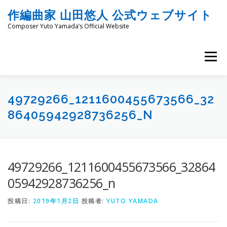
コ
作編曲家 山田悠人 公式ウェブサイト
ン
テ
Composer Yuto Yamada’s Official Website
ン
ツ
へ
メニュー
ス
キ
ッ
HOME
PROFILE
WORKS
ENGRAVING
プ
49729266_1211600455673566_32
86405942928736256_N
COMMISSION
PROJECT PROPOSALS
BLOG
49729266_1211600455673566_32864
MATERIALS
SNS
SCHEDULES
CONTACT
05942928736256_n
投稿日:
2019年1月2日
投稿者:
YUTO YAMADA
LINKS
SITEMAP