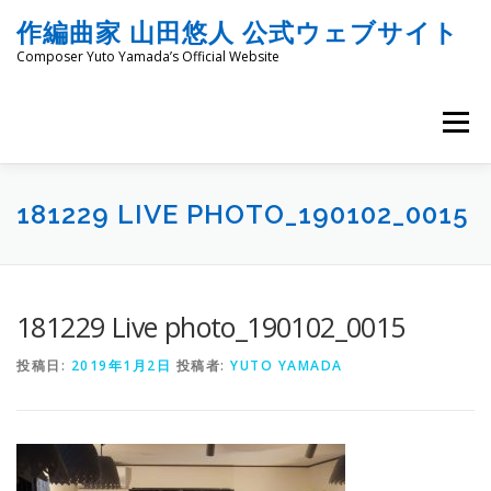
コ
作編曲家 山田悠人 公式ウェブサイト
ン
テ
Composer Yuto Yamada’s Official Website
ン
ツ
へ
メニュー
ス
キ
ッ
HOME
PROFILE
WORKS
ENGRAVING
プ
181229 LIVE PHOTO_190102_0015
COMMISSION
PROJECT PROPOSALS
BLOG
181229 Live photo_190102_0015
投稿日:
2019年1月2日
投稿者:
YUTO YAMADA
MATERIALS
SNS
SCHEDULES
CONTACT
LINKS
SITEMAP