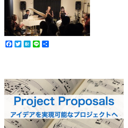
Facebook
Twitter
Hatena
Line
共
有