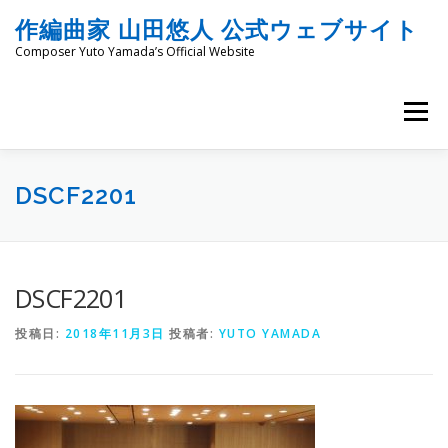
コ
作編曲家 山田悠人 公式ウェブサイト
ン
テ
Composer Yuto Yamada’s Official Website
ン
ツ
へ
メニュー
ス
キ
ッ
HOME
PROFILE
WORKS
ENGRAVING
プ
DSCF2201
COMMISSION
PROJECT PROPOSALS
BLOG
DSCF2201
投稿日:
2018年11月3日
投稿者:
YUTO YAMADA
MATERIALS
SNS
SCHEDULES
CONTACT
LINKS
SITEMAP