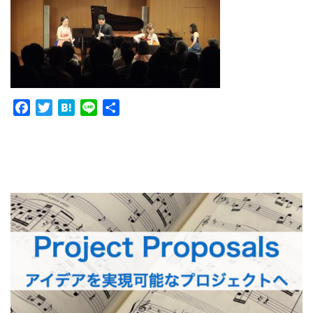
Facebook
Twitter
Hatena
Line
共
有