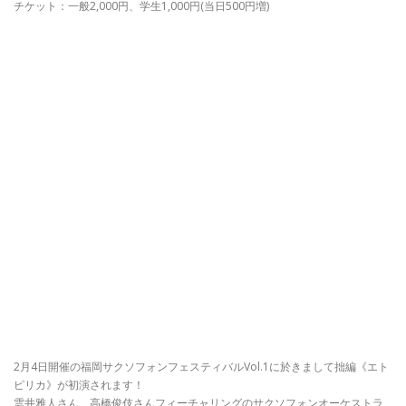
チケット：一般2,000円、学生1,000円(当日500円増)
2月4日開催の福岡サクソフォンフェスティバルVol.1に於きまして拙編《エト
ピリカ》が初演されます！
雲井雅人さん、高橋俊伎さんフィーチャリングのサクソフォンオーケストラ