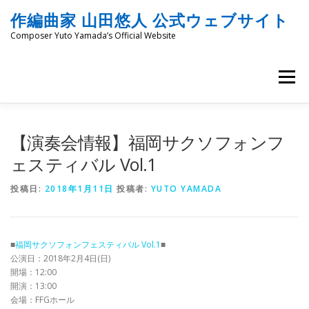
コ
作編曲家 山田悠人 公式ウェブサイト
ン
テ
Composer Yuto Yamada’s Official Website
ン
ツ
へ
メニュー
ス
キ
ッ
HOME
PROFILE
WORKS
ENGRAVING
プ
【演奏会情報】福岡サクソフォンフ
ェスティバル Vol.1
COMMISSION
PROJECT PROPOSALS
BLOG
投稿日:
2018年1月11日
投稿者:
YUTO YAMADA
MATERIALS
SNS
SCHEDULES
CONTACT
■
福岡サクソフォンフェスティバル Vol.1
■
公演日：2018年2月4日(日)
開場：12:00
LINKS
SITEMAP
開演：13:00
会場：FFGホール