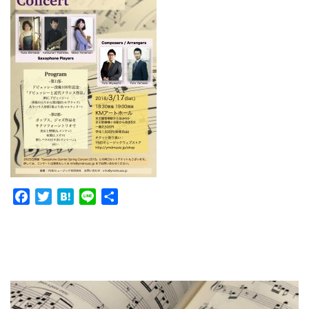
Facebook
Twitter
Hatena
Line
共
有