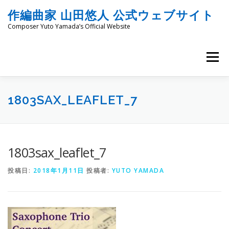
コ
作編曲家 山田悠人 公式ウェブサイト
ン
テ
Composer Yuto Yamada’s Official Website
ン
ツ
へ
メニュー
ス
キ
ッ
HOME
PROFILE
WORKS
ENGRAVING
プ
1803SAX_LEAFLET_7
COMMISSION
PROJECT PROPOSALS
BLOG
1803sax_leaflet_7
投稿日:
2018年1月11日
投稿者:
YUTO YAMADA
MATERIALS
SNS
SCHEDULES
CONTACT
LINKS
SITEMAP