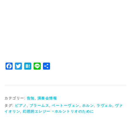
Facebook
Twitter
Hatena
Line
共
有
カテゴリー:
告知
,
演奏会情報
タグ:
ピアノ
,
ブラームス
,
ベートーヴェン
,
ホルン
,
ラヴェル
,
ヴァ
イオリン
,
幻想的エレジー ~ホルントリオのために