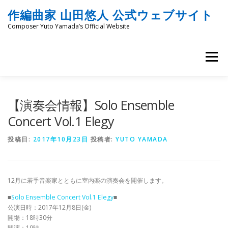
コ
作編曲家 山田悠人 公式ウェブサイト
ン
テ
Composer Yuto Yamada’s Official Website
ン
ツ
へ
メニュー
ス
キ
ッ
HOME
PROFILE
WORKS
ENGRAVING
プ
【演奏会情報】Solo Ensemble
Concert Vol.1 Elegy
COMMISSION
PROJECT PROPOSALS
BLOG
投稿日:
2017年10月23日
投稿者:
YUTO YAMADA
MATERIALS
SNS
SCHEDULES
CONTACT
12月に若手音楽家とともに室内楽の演奏会を開催します。
■
Solo Ensemble Concert Vol.1 Elegy
■
公演日時：2017年12月8日(金)
LINKS
SITEMAP
開場：18時30分
開演：19時