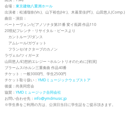
会場：
東京建物八重洲ホール
出演者：松浦瑠奈(Vn.)、山下裕也(Hr.)、木暮里佳(Pf.)、山田悠人(Comp.)
曲目・演目：
ベートーヴェン/ピアノソナタ第31番 変イ長調 作品110
20世紀フレンチ・リサイタル・ピースより
カントルーブ/ダンス
アムレール/ガヴォット
フランセ/オクターブのカノン
ラヴェル/ツィガーヌ
山田悠人/幻想的エレジー ~ホルントリオのために[初演]
ブラームス/ホルン三重奏曲 作品40番
チケット：一般3000円、学生2500円
チケット取り扱い：
YMDミュージックウェブストア
後援：尚美同窓会
協賛：
YMDミュージック合同会社
お問い合わせ先：
info@ymdmusic.jp
※学生券をご利用の方は、公演日当日に学生証をご提示頂きます。