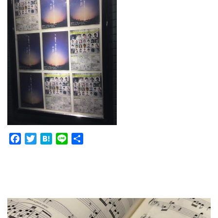
Facebook
Twitter
Hatena
Line
共
有