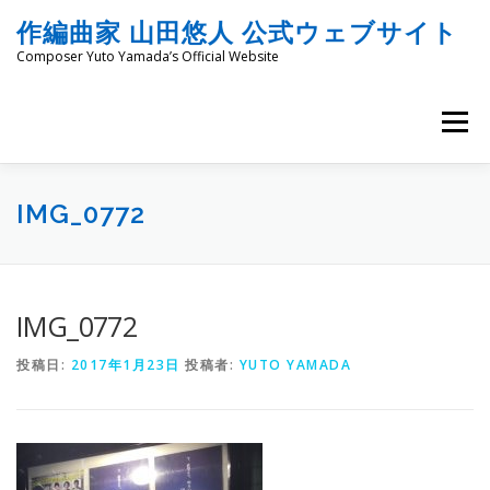
コ
作編曲家 山田悠人 公式ウェブサイト
ン
テ
Composer Yuto Yamada’s Official Website
ン
ツ
へ
メニュー
ス
キ
ッ
HOME
PROFILE
WORKS
ENGRAVING
プ
IMG_0772
COMMISSION
PROJECT PROPOSALS
BLOG
IMG_0772
投稿日:
2017年1月23日
投稿者:
YUTO YAMADA
MATERIALS
SNS
SCHEDULES
CONTACT
LINKS
SITEMAP