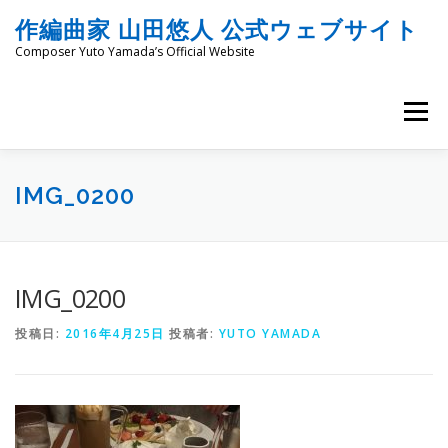
コ
作編曲家 山田悠人 公式ウェブサイト
ン
テ
Composer Yuto Yamada’s Official Website
ン
ツ
へ
メニュー
ス
キ
ッ
HOME
PROFILE
WORKS
ENGRAVING
プ
IMG_0200
COMMISSION
PROJECT PROPOSALS
BLOG
IMG_0200
投稿日:
2016年4月25日
投稿者:
YUTO YAMADA
MATERIALS
SNS
SCHEDULES
CONTACT
LINKS
SITEMAP