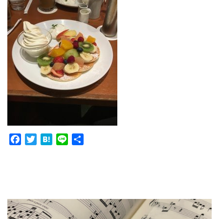
Facebook
Twitter
Hatena
Line
共
有