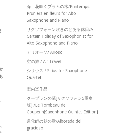
春、花咲くプラムの木/Printemps.
Pruniers en fleurs for Alto
Saxophone and Piano
サクソフォーン吹きのとある休日/A
過
Certain Holiday of Saxophonist for
Alto Saxophone and Piano
アリオーソ/ Arioso
空の旅 / Air Travel
立
シリウス / Sirius for Saxophone
あ
Quartet
室内楽作品
クープランの墓[サクソフォン5重奏
ォ
版] /Le Tombeau de
Couperin[Saxophone Quintet Edition]
道化師の朝の歌/Alborada del
ら
gracioso
情