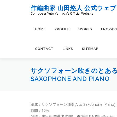
コ
作編曲家 山田悠人 公式ウェ
ン
Composer Yuto Yamada’s Official Website
テ
ン
ツ
HOME
PROFILE
WORKS
ENGRAV
へ
ス
キ
CONTACT
LINKS
SITEMAP
ッ
プ
サクソフォーン吹きのとある休日/A 
SAXOPHONE AND PIANO
編成：サクソフォーン独奏(Alto Saxophone, Piano)
時間：10分
楽譜：未出版(作曲者管理) ※楽譜のお問い合わせは