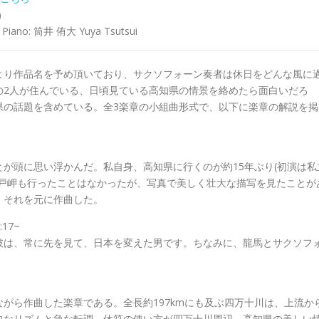
)
Piano: 筒井 侑大 Yuya Tsutsui
より作品名を予め頂いており、サクソフォーン奏者は休日をどんな風に
の2人が住んでいる、日頃見ている高知県の情景を絡めたら面白いだろ
県の話題を含めている。全3楽章の小組曲形式で、以下に楽章の解説を掲
が頭に思い浮かんだ。私自身、高知県に行くのが約15年ぶり(初演は私
室戸岬も行ったことはなかったが、写真で美しく壮大な描写を見たことが
それを元に作曲した。
:17~
彼は、常に先を見て、日本を変えた男です。ちなみに、龍馬とサクソフ
がら作曲した楽章である。全長約197kmにも及ぶ四万十川は、上流か
快なリズムと急な転調、休符の使い方が四万十川周辺、高知県の美しい