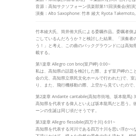
音源：高知サクソフォーン倶楽部第11回演奏会(初演
演奏：Alto Saxophone: 竹本 綾大 Ryota Takemoto, 
竹本綾大氏、筒井侑大氏による委嘱作品。委嘱者側
ごしているんだろうか？と検討した結果、「演奏者
う！」と考え、この曲のバックグラウンドには高知
載する。
第1楽章 Allegro con brio(室戸岬) 0:00~
私は、高知県の話題を検討した際、まず室戸岬のこと
会の元、高知県立県民文化ホールで行われた)で、
り、また、飛行機移動の際、上空から見ていたので、
第2楽章 Andante cantabile(高知市街地、坂本龍馬) 3
高知県を代表する偉人といえば坂本龍馬だと思う。
ーンの生誕は同じ頃だそうです。
第3楽章 Allegro flessibile(四万十川) 6:01~
高知県を代表する河川である四万十川を思い浮かべな
下流にかけて、様々な自然や景色の中を流れる。軽