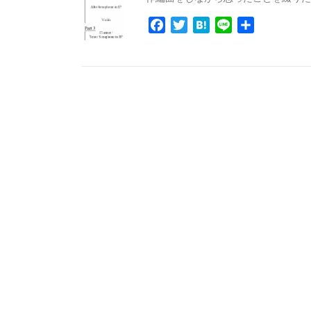
Facebook
Twitter
Hatena
Line
共
有