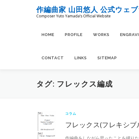
コ
作編曲家 山田悠人 公式ウェ
ン
Composer Yuto Yamada’s Official Website
テ
ン
ツ
HOME
PROFILE
WORKS
ENGRAV
へ
ス
キ
CONTACT
LINKS
SITEMAP
ッ
プ
タグ:
フレックス編成
コラム
フレックス(フレキシブ
作編曲をしながら思ったことを綴りた