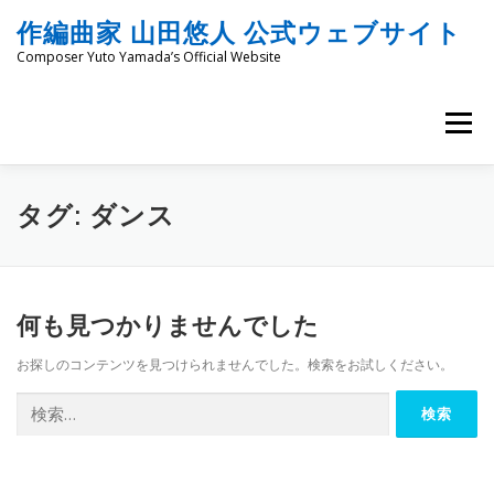
コ
作編曲家 山田悠人 公式ウェブサイト
ン
テ
Composer Yuto Yamada’s Official Website
ン
ツ
へ
メニュー
ス
キ
ッ
HOME
PROFILE
WORKS
ENGRAVING
プ
タグ:
ダンス
COMMISSION
PROJECT PROPOSALS
BLOG
何も見つかりませんでした
お探しのコンテンツを見つけられませんでした。検索をお試しください。
MATERIALS
SNS
SCHEDULES
CONTACT
検
索:
LINKS
SITEMAP