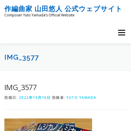
コ
作編曲家 山田悠人 公式ウェブサイト
ン
テ
Composer Yuto Yamada’s Official Website
ン
ツ
へ
メニュー
ス
キ
ッ
HOME
PROFILE
WORKS
ENGRAVING
プ
IMG_3577
COMMISSION
PROJECT PROPOSALS
BLOG
IMG_3577
投稿日:
2022年10月16日
投稿者:
YUTO YAMADA
MATERIALS
SNS
SCHEDULES
CONTACT
LINKS
SITEMAP