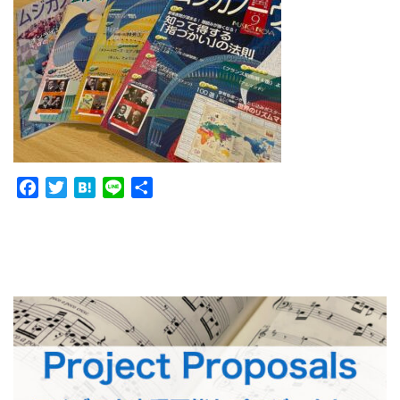
Facebook
Twitter
Hatena
Line
共
有