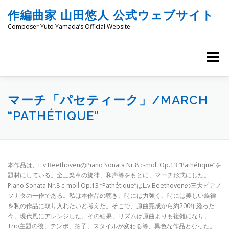
コ
作編曲家 山田悠人 公式ウェブサイト
ン
テ
Composer Yuto Yamada’s Official Website
ン
ツ
へ
メニュー
ス
キ
ッ
HOME
PROFILE
WORKS
ENGRAVING
プ
マーチ「パセティーク」/MARCH
“PATHÉTIQUE”
COMMISSION
PROJECT PROPOSALS
BLOG
本作品は、L.v.BeethovenのPiano Sonata Nr.8 c-moll Op.13 “Pathétique”を
MATERIALS
SNS
SCHEDULES
CONTACT
題材にしている。全三楽章の旋律、和声等をもとに、マーチ形式にした。
Piano Sonata Nr.8 c-moll Op.13 “Pathétique”はL.v.Beethovenの三大ピアノ
ソナタの一作である。私は本作品の聴き、時には力強く、時には美しい旋律
を私の作品に取り入れたいと考えた。そこで、原曲完成から約200年経った
LINKS
SITEMAP
今、現代風にアレンジした。その結果、リズムは原曲よりも複雑になり、
Trio主題の後、テンポ、拍子、スタイルが変わる等、異色な作品となった。