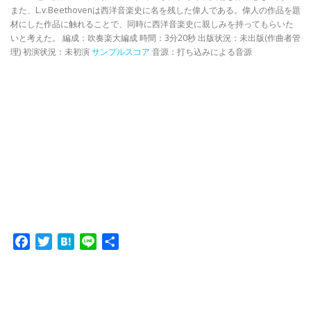
また、L.v.Beethovenは西洋音楽史に名を残した偉人である。偉人の作品を題
材にした作品に触れることで、同時に西洋音楽史に親しみを持ってもらいた
いと考えた。 編成：吹奏楽大編成 時間：3分20秒 出版状況：未出版(作曲者管
理) 初演状況：未初演
サンプルスコア
音源：打ち込みによる音源
Facebook
Twitter
Hatena
Line
共
有