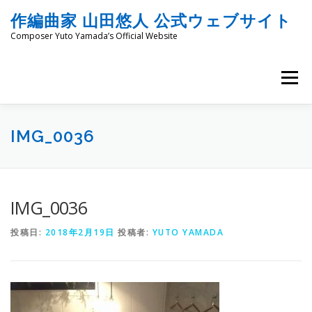
コ
作編曲家 山田悠人 公式ウェブサイト
ン
テ
Composer Yuto Yamada’s Official Website
ン
ツ
へ
メニュー
ス
キ
ッ
HOME
PROFILE
WORKS
ENGRAVING
プ
IMG_0036
COMMISSION
PROJECT PROPOSALS
BLOG
IMG_0036
投稿日:
2018年2月19日
投稿者:
YUTO YAMADA
MATERIALS
SNS
SCHEDULES
CONTACT
LINKS
SITEMAP