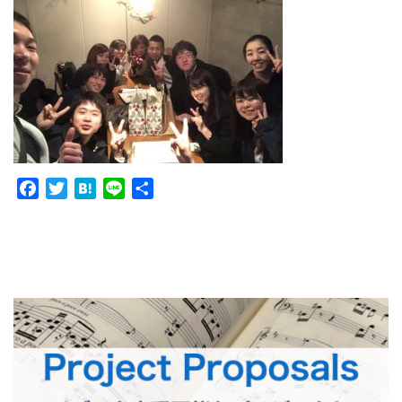
Facebook
Twitter
Hatena
Line
共
有