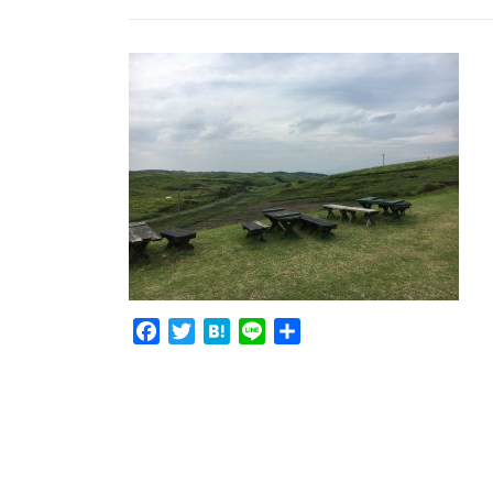
Facebook
Twitter
Hatena
Line
共
有