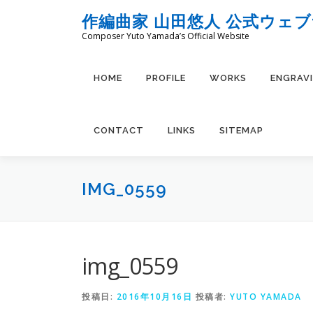
コ
作編曲家 山田悠人 公式ウェ
ン
Composer Yuto Yamada’s Official Website
テ
ン
ツ
HOME
PROFILE
WORKS
ENGRAV
へ
ス
キ
CONTACT
LINKS
SITEMAP
ッ
プ
IMG_0559
img_0559
投稿日:
2016年10月16日
投稿者:
YUTO YAMADA